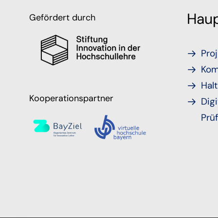
Haup
Gefördert durch
Proj
Kom
Hal
Kooperationspartner
Digi
Prü