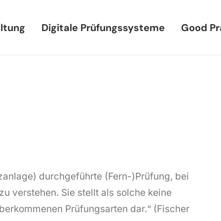
ltung
Digitale Prüfungssysteme
Good Pr
nzanlage) durchgeführte (Fern-)Prüfung, bei
 verstehen. Sie stellt als solche keine
überkommenen Prüfungsarten dar.“ (Fischer