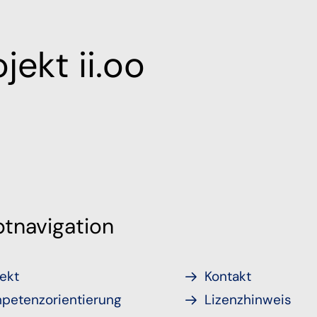
jekt ii.oo
tnavigation
ekt
Kontakt
petenzorientierung
Lizenzhinweis