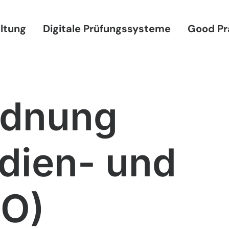
ltung
Digitale Prüfungssysteme
Good Pr
rdnung
udien- und
PO)