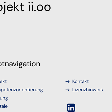
jekt ii.oo
tnavigation
ekt
Kontakt
petenzorientierung
Lizenzhinweis
tung
tale